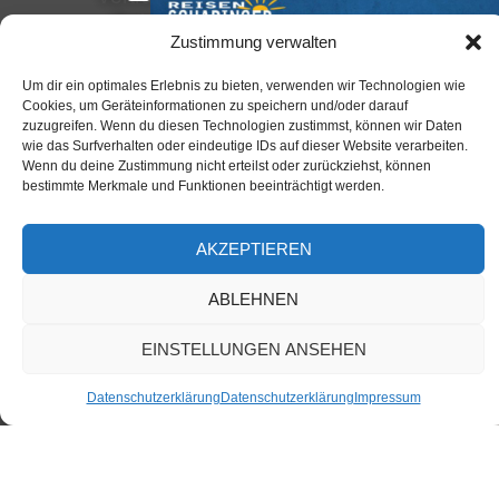
Reiseveranstalter-Erfahrung!
Zustimmung verwalten
ZU DEN BUSREISEN
Um dir ein optimales Erlebnis zu bieten, verwenden wir Technologien wie
Cookies, um Geräteinformationen zu speichern und/oder darauf
zuzugreifen. Wenn du diesen Technologien zustimmst, können wir Daten
ZUM REISEKATALOG
wie das Surfverhalten oder eindeutige IDs auf dieser Website verarbeiten.
Wenn du deine Zustimmung nicht erteilst oder zurückziehst, können
FLUGREISEN
bestimmte Merkmale und Funktionen beeinträchtigt werden.
KREUZFAHRTEN
AKZEPTIEREN
ABLEHNEN
EINSTELLUNGEN ANSEHEN
JETZT REISE SUCHEN
Datenschutzerklärung
Datenschutzerklärung
Impressum
Ihr Partner für unvergessliche Urlaubsmomente
SCHARINGER REISEN