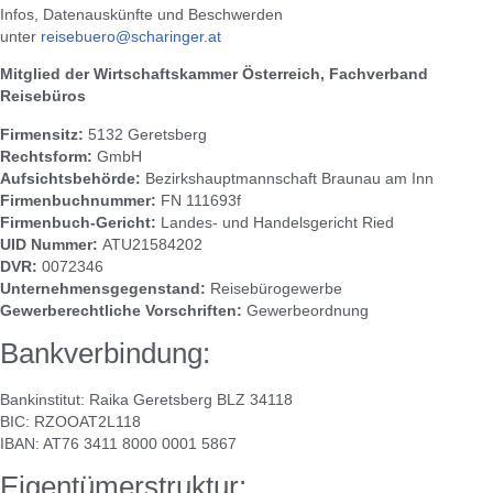
Infos, Datenauskünfte und Beschwerden
unter
reisebuero@scharinger.at
Mitglied der Wirtschaftskammer Österreich, Fachverband
Reisebüros
Firmensitz:
5132 Geretsberg
Rechtsform:
GmbH
Aufsichtsbehörde:
Bezirkshauptmannschaft Braunau am Inn
Firmenbuchnummer:
FN 111693f
Firmenbuch-Gericht:
Landes- und Handelsgericht Ried
UID Nummer:
ATU21584202
DVR:
0072346
Unternehmensgegenstand:
Reisebürogewerbe
Gewerberechtliche Vorschriften:
Gewerbeordnung
Bankverbindung:
Bankinstitut: Raika Geretsberg BLZ 34118
BIC: RZOOAT2L118
IBAN: AT76 3411 8000 0001 5867
Eigentümerstruktur: