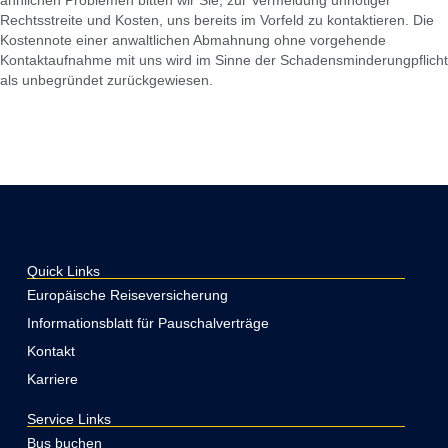
ähnlichen Problemen bitten wir Sie, zur Vermeidung unnötiger
Rechtsstreite und Kosten, uns bereits im Vorfeld zu kontaktieren. Die
Kostennote einer anwaltlichen Abmahnung ohne vorgehende
Kontaktaufnahme mit uns wird im Sinne der Schadensminderungpflicht
als unbegründet zurückgewiesen.
Quick Links
Europäische Reiseversicherung
Informationsblatt für Pauschalverträge
Kontakt
Karriere
Service Links
Bus buchen