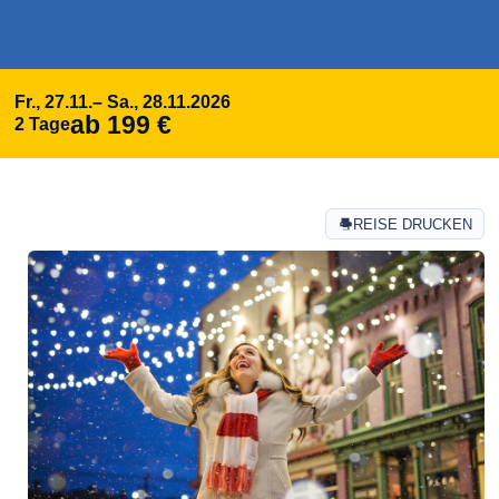
Fr., 27.11.
– Sa., 28.11.
2026
ab 199 €
2 Tage
REISE DRUCKEN