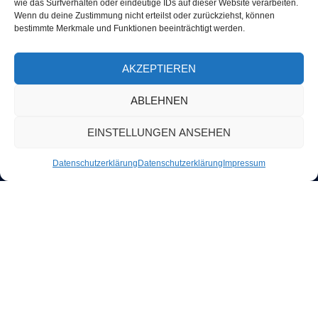
wie das Surfverhalten oder eindeutige IDs auf dieser Website verarbeiten.
Wenn du deine Zustimmung nicht erteilst oder zurückziehst, können
bestimmte Merkmale und Funktionen beeinträchtigt werden.
Jetzt Weiterstöbern und Traumreise finden!
ZUR ONLINESUCHE
AKZEPTIEREN
ABLEHNEN
EINSTELLUNGEN ANSEHEN
Datenschutzerklärung
Datenschutzerklärung
Impressum
Quick Links
Europäische Reiseversicherung
Informationsblatt für Pauschalverträge
Kontakt
Karriere
Service Links