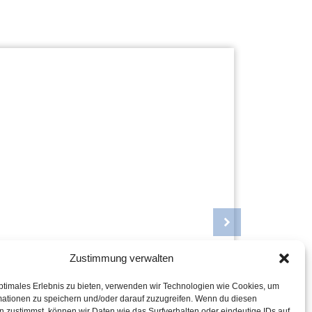
Zustimmung verwalten
 GRATIS - TSCHECHIEN
HOLLA
ab 329 €
SIE H
ptimales Erlebnis zu bieten, verwenden wir Technologien wie Cookies, um
mationen zu speichern und/oder darauf zuzugreifen. Wenn du diesen
DEM N
 zustimmst, können wir Daten wie das Surfverhalten oder eindeutige IDs auf