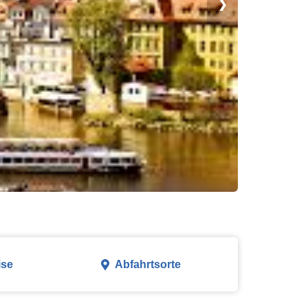
❯
ise
Abfahrtsorte