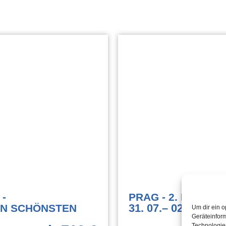
 -
PRAG - 2. PERSON
31. 07.
– 02. 08.
26
EN SCHÖNSTEN
Um dir ein o
Geräteinfor
Technologien