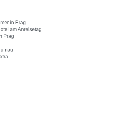
mmer in Prag
otel am Anreisetag
in Prag
Krumau
xtra