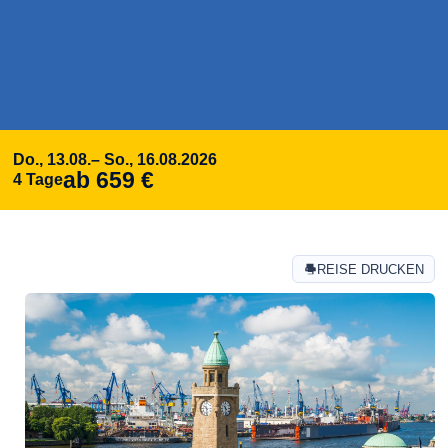
Do., 13.08.
– So., 16.08.
2026
ab 659 €
4 Tage
REISE DRUCKEN