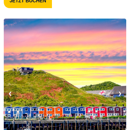
JETZT BUCHEN
❮
❯