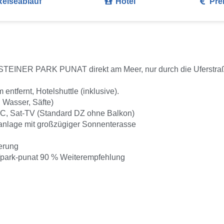
Reiseablauf
Hotel
Pre
NSTEINER PARK PUNAT direkt am Meer, nur durch die Uferstraß
entfernt, Hotelshuttle (inklusive).
Wasser, Säfte)
/WC, Sat-TV (Standard DZ ohne Balkon)
anlage mit großzügiger Sonnenterasse
erung
l/park-punat 90 % Weiterempfehlung