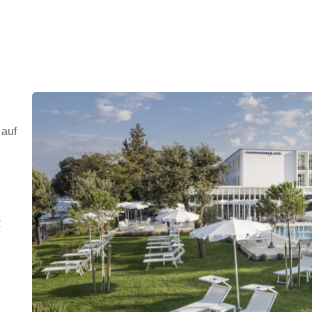
 auf
R