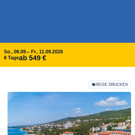
So., 06.09.
– Fr., 11.09.
2026
ab 549 €
6 Tage
REISE DRUCKEN