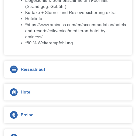
Liegestühle & Sonnenschirme am Pool inkl.
(Strand geg. Gebühr)
Kurtaxe + Storno- und Reiseversicherung extra
Hotelinfo:
*https://www.aminess.com/en/accommodation/hotels-
and-resorts/crikvenica/mediteran-hotel-by-
aminess/
*80 % Weiterempfehlung
Reiseablauf
Hotel
Preise