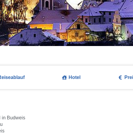
Reiseablauf
Hotel
Pre
l in Budweis
au
is