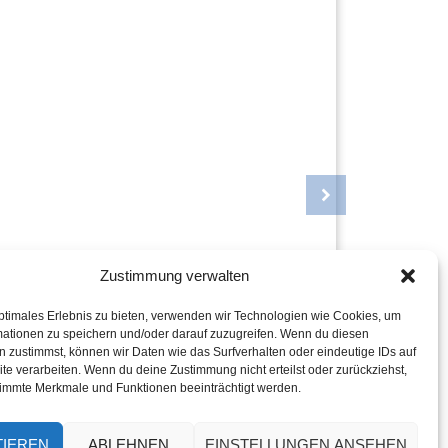
 GRATIS - TSCHECHIEN
HOLLA
Zustimmung verwalten
ab 329 €
SIE H
DEM N
ptimales Erlebnis zu bieten, verwenden wir Technologien wie Cookies, um
MUSEU
mationen zu speichern und/oder darauf zuzugreifen. Wenn du diesen
07. 08.
 zustimmst, können wir Daten wie das Surfverhalten oder eindeutige IDs auf
te verarbeiten. Wenn du deine Zustimmung nicht erteilst oder zurückziehst,
immte Merkmale und Funktionen beeinträchtigt werden.
TIEREN
ABLEHNEN
EINSTELLUNGEN ANSEHEN