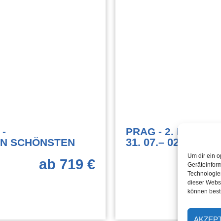
 -
PRAG - 2. PERSON
31. 07.
– 02. 08.
26
EN SCHÖNSTEN
Um dir ein o
ab 719 €
Geräteinfor
Technologien
dieser Websi
können best
AKZEP